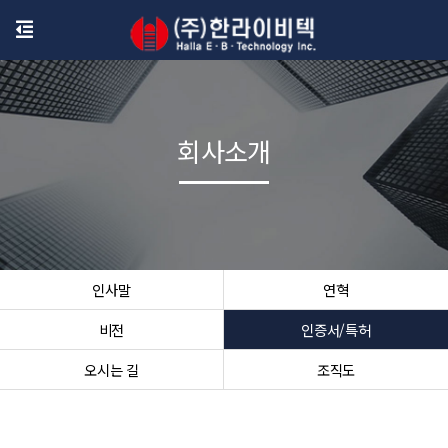
회사소개
인사말
연혁
비전
인증서/특허
오시는 길
조직도