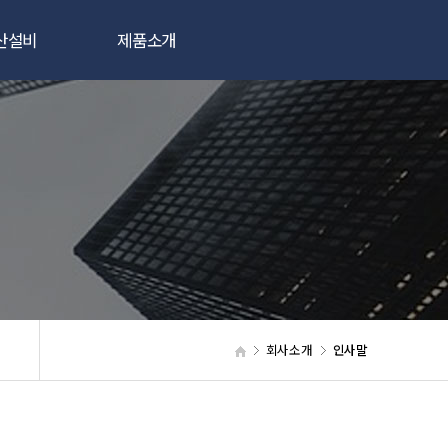
산설비
제품소개
빔용접기
반도체/LCD장비
저용접기
핵융합/원자력설비
분석장비
기타제품
회사소개
인사말