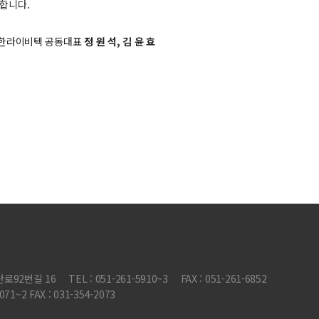
합니다.
)한라이비텍 공동대표
정 원 석, 김 윤 효
로92번길 16
TEL : 051-261-5910~3
FAX : 051-261-6852
~2 FAX : 031-354-2073