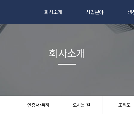
회사소개
사업분야
생
인사말
전자빔용점
전자
연혁
레이저용접
레이
회사소개
비전
시험
인증서/특허
오시는 길
조직도
인증서/특허
오시는 길
조직도