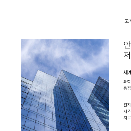
고
안
저
세계
과학
용접
전자
서 
지르