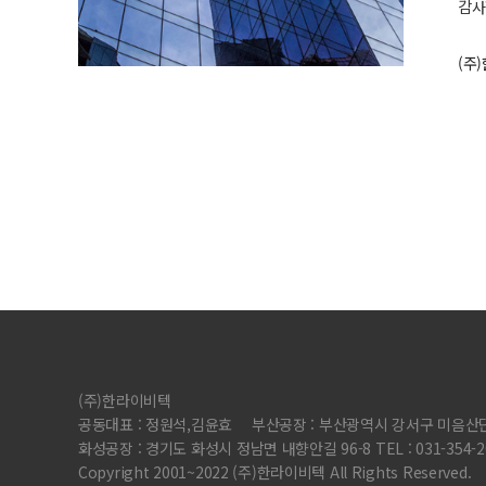
감사
(주
(주)한라이비텍
공동대표 : 정원석,김윤효
부산공장 : 부산광역시 강서구 미음산단
화성공장 : 경기도 화성시 정남면 내향안길 96-8 TEL : 031-354-2071
Copyright 2001~2022 (주)한라이비텍 All Rights Reserved.