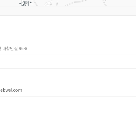
 내향만길 96-8
@ebwel.com