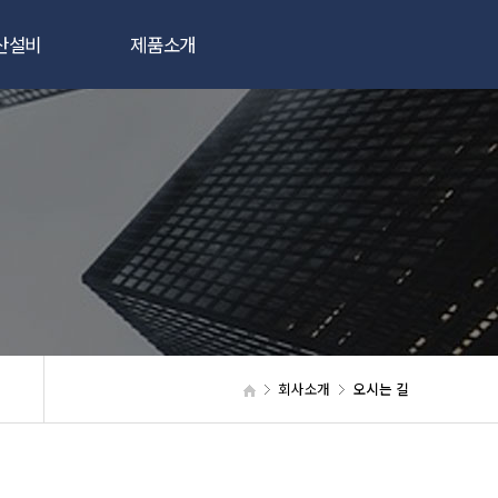
산설비
제품소개
빔용접기
반도체/LCD장비
저용접기
핵융합/원자력설비
분석장비
기타제품
회사소개
오시는 길