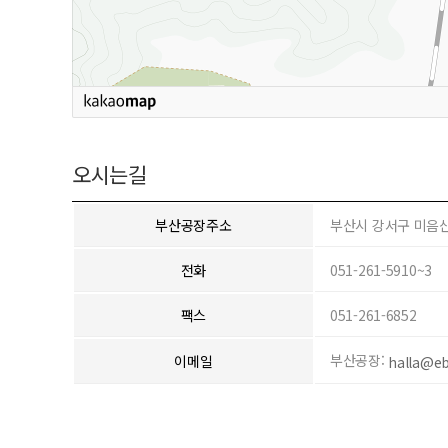
오시는길
부산공장주소
부산시 강서구 미음산
전화
051-261-5910~3
팩스
051-261-6852
부산공장:
이메일
halla@e