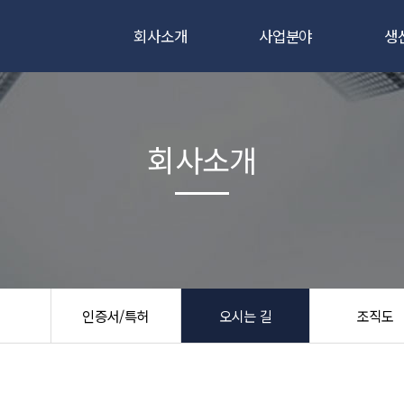
회사소개
사업분야
생
인사말
전자빔용점
전자
연혁
레이저용접
레이
회사소개
비전
시험
인증서/특허
오시는 길
조직도
인증서/특허
오시는 길
조직도