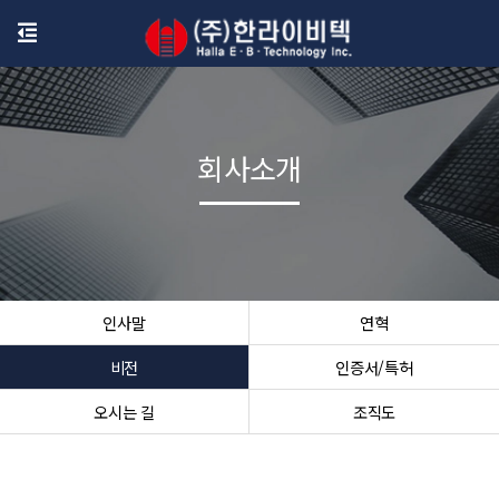
회사소개
인사말
연혁
비전
인증서/특허
오시는 길
조직도