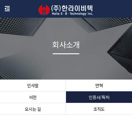
회사소개
인사말
연혁
비전
인증서/특허
오시는 길
조직도