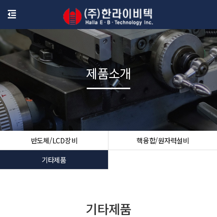
제품소개
반도체/LCD장비
핵융합/원자력설비
기타제품
기타제품