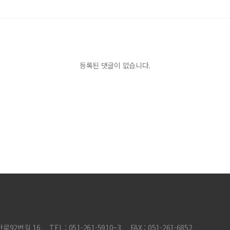
등록된 댓글이 없습니다.
로92번길 16
TEL : 051-261-5910~3
FAX : 051-261-6852