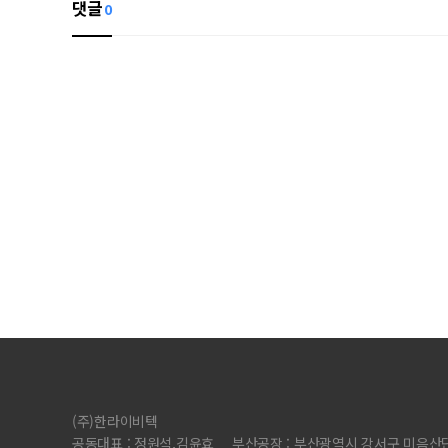
댓글
0
(주)한라이비텍
공동대표 : 정원석,김윤효
부산공장 : 부산광역시 강서구 미음산단