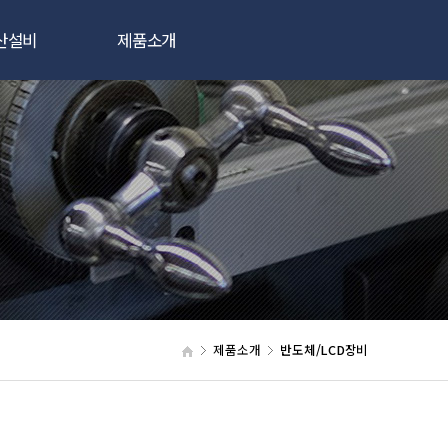
산설비
제품소개
빔용접기
반도체/LCD장비
저용접기
핵융합/원자력설비
분석장비
기타제품
제품소개
반도체/LCD장비