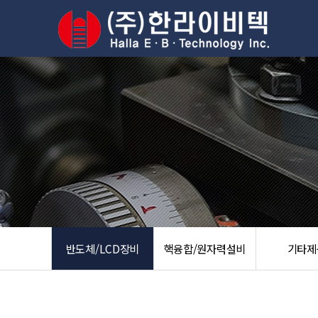
반도체/LCD장비
핵융합/원자력설비
기타제