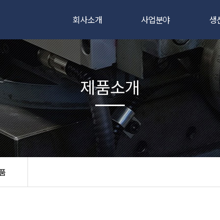
회사소개
사업분야
생
인사말
전자빔용점
전자
연혁
레이저용접
레이
제품소개
비전
시험
인증서/특허
오시는 길
조직도
품